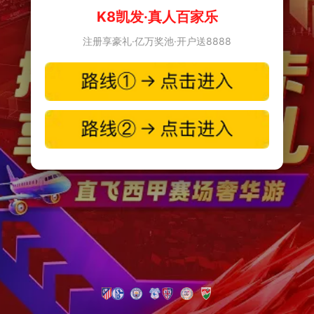
K8凯发·真人百家乐
注册享豪礼·亿万奖池·开户送8888