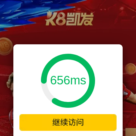
656ms